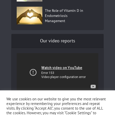
The Role of Vitamin D in
Endometriosis
Management
Our video reports
In our YouTube channel to learn more about
We use cookies on our website to give you the most relevant
Fertilovit and how you can boost your fertility!
experience by remembering your preferences and repeat
visits. By clicking “Accept All”, you consent to the use of ALL
the cookies. However, you may visit "Cookie Settings" to