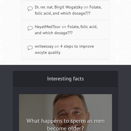
Dr. rer. nat. Birgit Wogatzky
on
Folate,
folic acid, and which dosage???
HayatMedTour
on
Folate, folic acid,
and which dosage???
writeessay
on
4 steps to improve
oocyte quality
Interesting facts
What happens to sperm as men
become older?