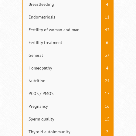
Breastfeeding
4
Endometriosis
11
Fertility of woman and man
42
Fertility treatment
6
General
37
Homeopathy
4
Nutrition
24
PCOS / PMOS
17
Pregnancy
16
Sperm quality
15
Thyroid autoimmunity
2